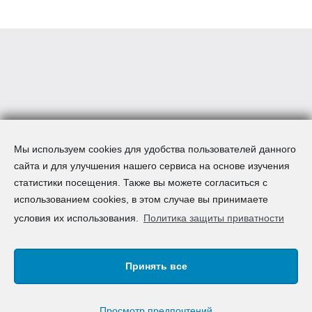
Мы используем cookies для удобства пользователей данного
сайта и для улучшения нашего сервиса на основе изучения
статистики посещения. Также вы можете согласиться с
использованием cookies, в этом случае вы принимаете
условия их использования.
Политика защиты приватности
Принять все
Авторское право © 2008-2026 AcademSpain S.L. | Все
права зарезервированы
Карта сайта
|
Правовая информация
|
F.A.Q.
|
Просмотр предпочтений