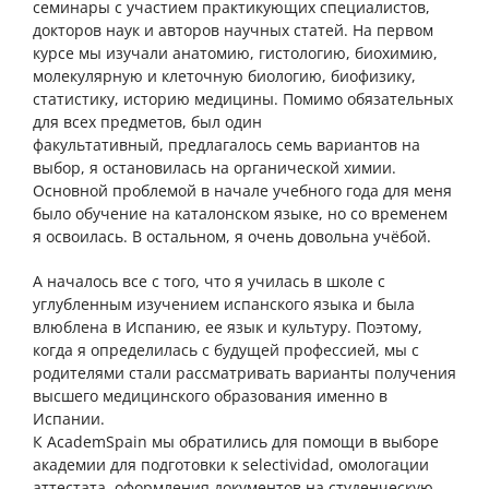
семинары с участием практикующих специалистов,
докторов наук и авторов научных статей. На первом
курсе мы изучали анатомию, гистологию, биохимию,
молекулярную и клеточную биологию, биофизику,
статистику, историю медицины. Помимо обязательных
для всех предметов, был один
факультативный, предлагалось семь вариантов на
выбор, я остановилась на органической химии.
Основной проблемой в начале учебного года для меня
было обучение на каталонском языке, но со временем
я освоилась. В остальном, я очень довольна учёбой.
А началось все с того, что я училась в школе с
углубленным изучением испанского языка и была
влюблена в Испанию, ее язык и культуру. Поэтому,
когда я определилась с будущей профессией, мы с
родителями стали рассматривать варианты получения
высшего медицинского образования именно в
Испании.
К AcademSpain мы обратились для помощи в выборе
академии для подготовки к selectividad, омологации
аттестата, оформления документов на студенческую