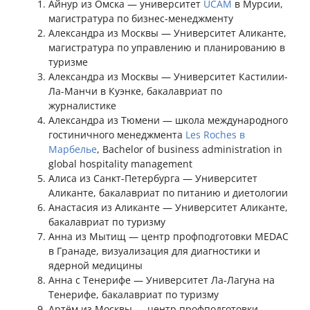
Айнур из Омска — университет
UCAM
в Мурсии,
магистратура по бизнес-менеджменту
Александра из Москвы — Университет Аликанте,
магистратура по управлению и планированию в
туризме
Александра из Москвы — Университет Кастилии-
Ла-Манчи в Куэнке, бакалавриат по
журналистике
Александра из Тюмени — школа международного
гостиничного менеджмента
Les Roches в
Марбелье
, Bachelor of business administration in
global hospitality management
Алиса из Санкт-Петербурга — Университет
Аликанте, бакалавриат по питанию и диетологии
Анастасия из Аликанте — Университет Аликанте,
бакалавриат по туризму
Анна из Мытищ — центр профподготовки MEDAC
в Гранаде, визуализация для диагностики и
ядерной медицины
Анна с Тенерифе — Университет Ла-Лагуна на
Тенерифе, бакалавриат по туризму
Артём из Москвы — центр профподготовки –