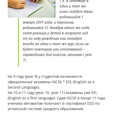
Т.е. в сентябре в
один и тот же
класс пойдет Иван,
родившийся 1
января 20YY года, и Каролина,
родившаяся 31 декабря этого же года,
хотя разница у детей в возрасте год.
Но по году рождения они попадут
всегда на один и тот же курс (если не
будет повторов или отставаний –
справедливо для классов, начиная с year
7).
На 9 году (year 9) у студентов начинаются
официальные экзамены IGCSE * ESL (English as a
Second Language).
На 10 и 11 году (year 10, year 11) экзамены уже EFL
(English as a first language). Сдав IGCSE в конце 11 года,
ученики автоматом получают и сертификат ESO по
испанской системе среднего образования.