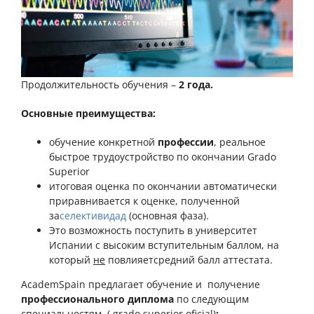
Продолжительность обучения –
2 года.
Основные преимущества:
обучение конкретной
профессии
, реальное
быстрое трудоустройство по окончании Grado
Superior
итоговая оценка по окончании автоматически
приравнивается к оценке, полученной
за
селективидад
(основная фаза).
Это возможность поступить в университет
Испании c высоким вступительным баллом, на
который
не
повлияетсредний балл аттестата.
AcademSpain предлагает обучение и получение
профессионального диплома
по следующим
специальностям ( grado superior oficial)
: