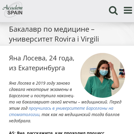
Skip
to
content
Бакалавр по медицине –
университет Rovira i Virgili
Яна Лосева, 24 года,
из Екатеринбурга
Яна Лосева в 2019 году заново
сдавала некоторые экзамены в
Барселоне и поступила наконец-
то на бакалавриат своей мечты – медицинский. Перед
этим год
проучилась в университете Барселоны на
стоматологии
, так как на медицинский тогда баллов
недобрала.
AS:
Яна, расскажите, как проходил процесс