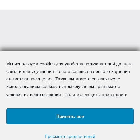
Мы используем cookies для удобства пользователей данного
сайта и для улучшения нашего сервиса на основе изучения
статистики посещения. Также вы можете согласиться с
использованием cookies, в этом случае вы принимаете
условия их использования.
Политика защиты приватности
Принять все
Авторское право © 2008-2026 AcademSpain S.L. | Все
права зарезервированы
Карта сайта
|
Правовая информация
|
F.A.Q.
|
Просмотр предпочтений