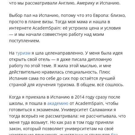
что мы рассматривали Англию, Америку и Испанию.
Выбор пал на Испанию, потому что это Европа: близко,
просто в плане визы. Тогда моя мама и нашла в
интернете AcademSpain: её устроила цена и условия
— и мы начали совместную работу над моим
поступлением.
На
туризм
я шла целенаправленно. У меня была идея
открыть свой отель — я даже писала дипломную
работу по этой теме. Я жила этой мыслью, и мне
действительно нравилась специальность. Плюс
Испания сама по себе до сих пор остаётся лучшей
страной для изучения туризма. В общем, всё сошлось.
Когда я приехала в Испанию в 2014 году сразу после
школы, я пошла в
академию
от AcademSpain, чтобы
готовиться к экзаменам. Университет Саламанки я
тогда всерьёз не рассматривала: не рассчитывала, что
меня туда возьмут. Но как раз в том году приняли
закон, который позволяет университетам на своё
усмотрение принимать иностранных студентов
без