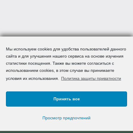
Мы используем cookies для удобства пользователей данного
сайта и для улучшения нашего сервиса на основе изучения
статистики посещения. Также вы можете согласиться с
использованием cookies, в этом случае вы принимаете
условия их использования.
Политика защиты приватности
Принять все
Авторское право © 2008-2026 AcademSpain S.L. | Все
права зарезервированы
Карта сайта
|
Правовая информация
|
F.A.Q.
|
Просмотр предпочтений
Работать с нами
|
Легальное предупреждение
|
Политика защиты приватности
|
Политика Cookies