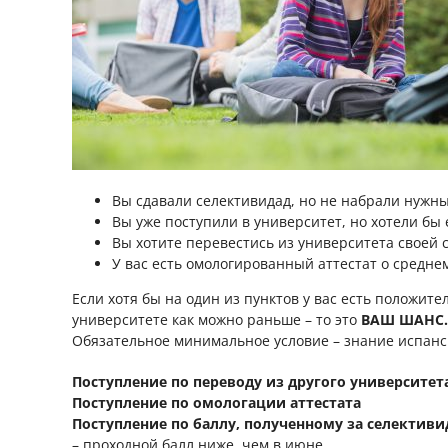
Вы сдавали селективидад, но не набрали нужны
Вы уже поступили в университет, но хотели бы 
Вы хотите перевестись из университета своей 
У вас есть омологированный аттестат о средне
Если хотя бы на один из пунктов у вас есть положит
университете как можно раньше – то это
ВАШ ШАНС.
Обязательное минимальное условие – знание испанск
Поступление по переводу из другого университет
Поступление по омологации аттестата
Поступление по баллу, полученному за селективи
– проходной балл ниже, чем в июне.