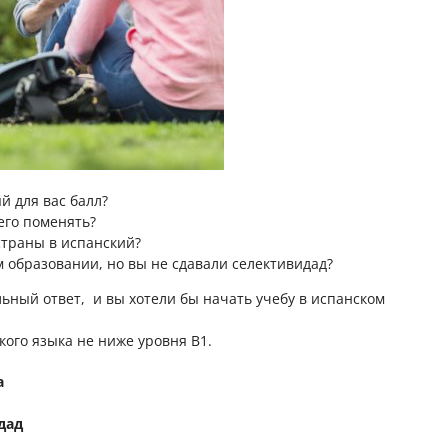
й для вас балл?
его поменять?
страны в испанский?
м образовании, но вы не сдавали селективидад?
ельный ответ, и вы хотели бы начать учебу в испанском
ого языка не ниже уровня В1.
а
дад